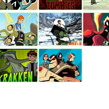
сение
Бен 10 против Зомби
Против Хищнико
н 10 против СПОР
Охотник на Демонов
Крылатый 2
адение Краккена
Бойцы сопротивления