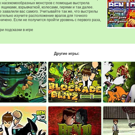
сех насекомообразных монстров с помощью выстрела
ящиками, взрывчаткой, колесами, гирями и так далее.
 завалили вас самого. Учитывайте так же, что выстрелы
ательно изучите расположение врагов для точного
ичено. Если не получится пройти уровень с первого раза,
и подсказки в игре
Другие игры:
 10 — Дуэль Клонов
Молниеносная Блокада
Омниверс с пре