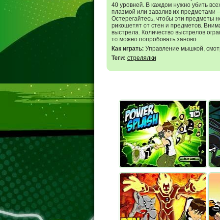
40 уровней. В каждом нужно убить в
плазмой или завалив их предметами – 
Остерегайтесь, чтобы эти предметы не
рикошетят от стен и предметов. Вним
выстрела. Количество выстрелов огран
то можно попробовать заново.
Как играть:
Управление мышкой, смотр
Теги:
стрелялки
Энергетический Всплеск
Бен