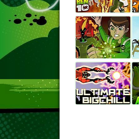
Решающий Удар
Спа
Бен 10 Оборона
Гве
Бен 10 Крылатый
Нап