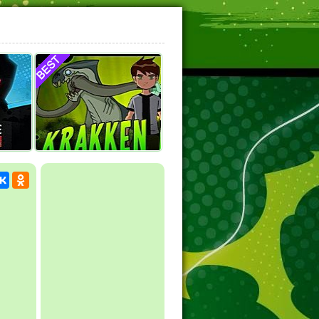
на
Нападение Краккена