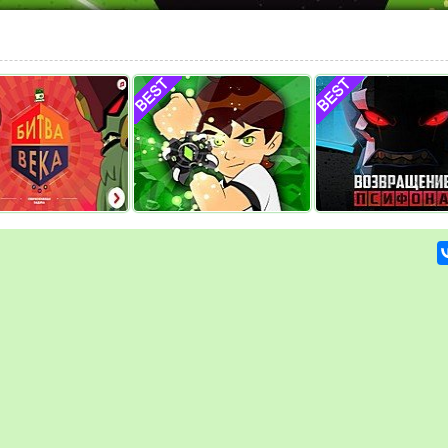
ека — Бен 10
Все Герои (с
Бен 10 против Псифо
превращениями)