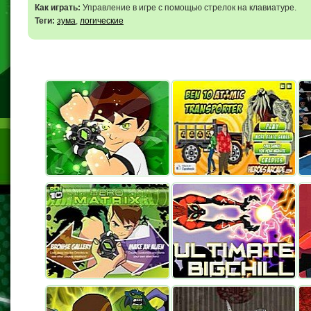
Как играть:
Управление в игре с помощью стрелок на клавиатуре.
Теги:
зума
,
логические
Все Герои (с
Атомный Транспортер
Бе
превращениями)
Герой Матрицы
Бен 10 Крылатый
Кр