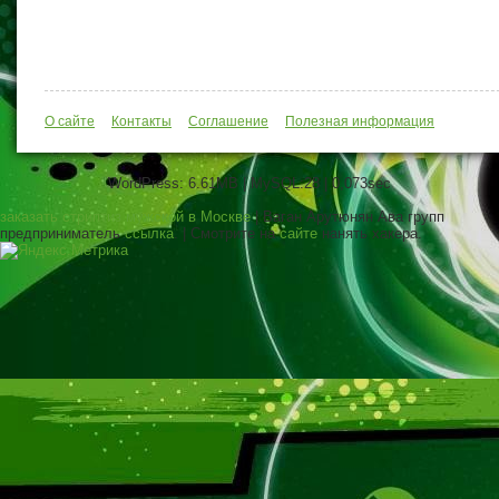
О сайте
Контакты
Соглашение
Полезная информация
WordPress: 6.61MB | MySQL:28 | 0,073sec
заказать стриптиз мужской в Москве
| Ваган Арутюнян Ава групп
предприниматель
ссылка
. | Смотрите на
сайте
нанять хакера.