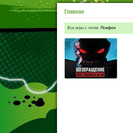
Главная
Все игры с тегом:
Псифон
Бен 10 против Псифона