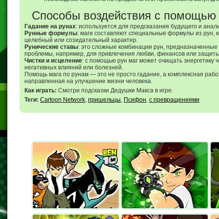
Способы воздействия с помощью 
Гадание на рунах
: используется для предсказания будущего и анал
Рунные формулы
: маги составляют специальные формулы из рун, 
целебный или созидательный характер.
Рунические ставы
: это сложные комбинации рун, предназначенные
проблемы, например, для привлечения любви, финансов или защиты
Чистки и исцеление
: с помощью рун маг может очищать энергетику ч
негативных влияний или болезней.
Помощь мага по рунам — это не просто гадание, а комплексная рабо
направленная на улучшение жизни человека.
Как играть:
Смотри подсказки Дедушки Макса в игре.
Теги:
Cartoon Network
,
пришельцы
,
Псифон
,
с превращениями
Спасение
Все Герои (с
На