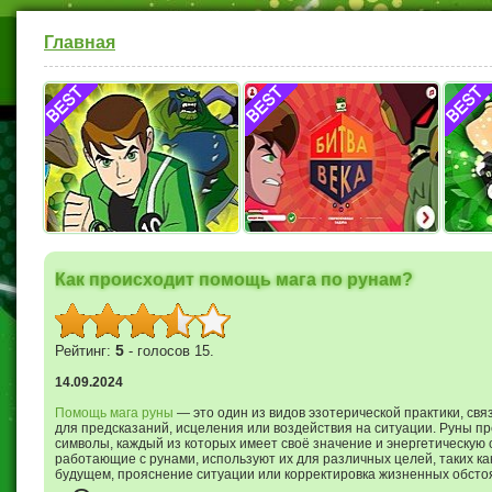
Главная
Бен 10 Ультиматрикс
Битва века — Бен 10
Все Ге
превр
Как происходит помощь мага по рунам?
5
Рейтинг:
- голосов 15.
14.09.2024
Помощь мага руны
— это один из видов эзотерической практики, св
для предсказаний, исцеления или воздействия на ситуации. Руны п
символы, каждый из которых имеет своё значение и энергетическую с
работающие с рунами, используют их для различных целей, таких к
будущем, прояснение ситуации или корректировка жизненных обсто