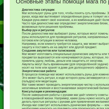
Основные этапы помощи мага по 
Диагностика ситуации
:
Маг использует руны для того, чтобы понять суть проблемы. 
рунах, когда маг вытягивает определённые руны и толкует их к
Каждая руна имеет своё значение, а их комбинация даёт боле
Часто при диагностике маг определяет энергетические блоки
возможные пути решения проблемы.
Выбор рун и ритуалов
:
После диагностики маг выбирает руны, которые могут помочь
руны используются для проведения ритуалов, направленных 
потоков или ситуации в жизни человека.
Например, если клиенту требуется защита, маг может выбра
защиту и поставить их на амулет или другой предмет.
Создание амулетов или талисманов
:
Маг может изготовить специальные рунические амулеты или 
предметах вырезаются или начерчиваются руны, которые, по
привлечь удачу, любовь, деньги или защитить от негатива.
Амулеты могут быть временными (для определённой задачи)
носят на теле или хранят в доме для долгосрочного эффекта.
Энергетическая работа
:
В процессе помощи маг может использовать руны для изменен
Это может быть ритуал, в ходе которого руны активируются с
(гальдра) или медитации.
Маг также может проводить энергетическую чистку с использо
негативные влияния и восстанавливая энергетический баланс
Консультации и рекомендации
:
После завершения работы с рунами маг даёт клиенту советы о
в повседневной жизни. Например, какие руны нужно носить д
делать простые ритуалы с рунами для привлечения желаемог
Иногда маг советует использовать рунические формулы — ко
необходимо наносить на предметы или произносить вслух дл